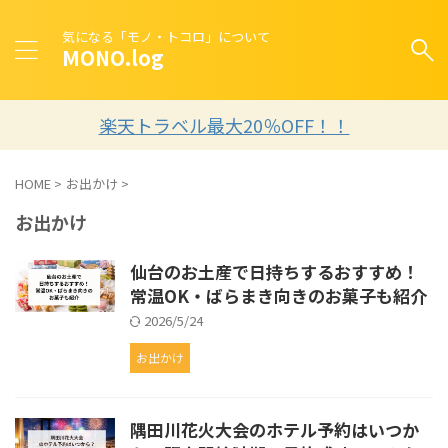
気になる「モノ・トコロ」について
MONO.log
楽天トラベル最大20％OFF！！
HOME
>
お出かけ
>
お出かけ
仙台のお土産で日持ちするおすすめ！
常温OK・ばらまき向きのお菓子も紹介
2026/5/24
お出かけ
隅田川花火大会のホテル予約はいつか