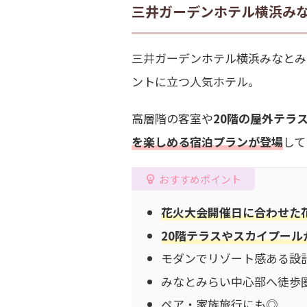
三井ガーデンホテル横浜み
三井ガーデンホテル横浜みなとみ
ントに立つ人気ホテル。
高層階の客室や
20階の屋外テラ
を楽しめる
宿泊プラン
が登場
して
おすすめポイント
花火大会開催日に合わせた
20階テラスやスカイプー
モダンでリゾート感ある設
みなとみらい中心部へ徒歩
ペア・家族旅行にも◎