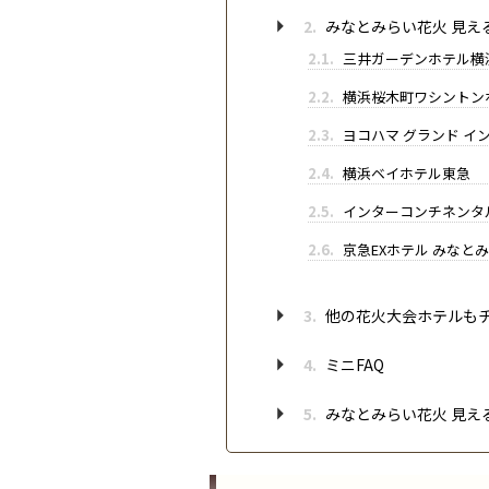
2.
みなとみらい花火 見え
2.1.
三井ガーデンホテル横
2.2.
横浜桜木町ワシントン
2.3.
ヨコハマ グランド イ
2.4.
横浜ベイホテル東急
2.5.
インターコンチネンタル横
2.6.
京急EXホテル みなと
3.
他の花火大会ホテルも
4.
ミニFAQ
5.
みなとみらい花火 見え