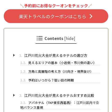
＼予約前にお得なクーオンをチェック／
楽天トラベルのクーポンはこちら
Contents
[
hide
]
1.
江戸川花火大会が見えるホテルの選び方
1.1.
見えるエリアの基本（小岩側・市川側の違い）
1.2.
方角と高層階の考え方（川向き・視界抜け）
1.3.
予約はいつから？狙い目の時期
2.
江戸川花火大会が見えるホテルおすすめ比較
2.1.
アパホテル〈TKP東京西葛西〉：江戸川区内で立
地バランス重視