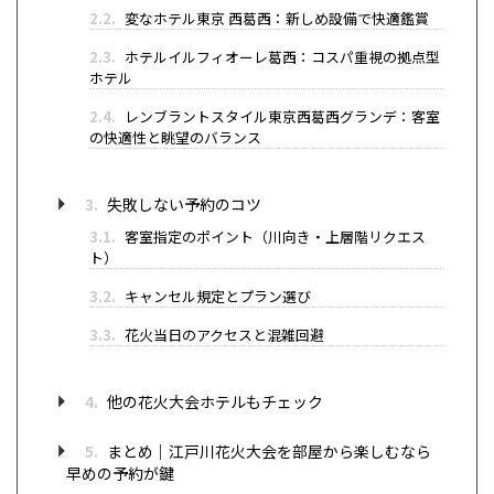
2.2.
変なホテル東京 西葛西：新しめ設備で快適鑑賞
2.3.
ホテルイルフィオーレ葛西：コスパ重視の拠点型
ホテル
2.4.
レンブラントスタイル東京西葛西グランデ：客室
の快適性と眺望のバランス
3.
失敗しない予約のコツ
3.1.
客室指定のポイント（川向き・上層階リクエス
ト）
3.2.
キャンセル規定とプラン選び
3.3.
花火当日のアクセスと混雑回避
4.
他の花火大会ホテルもチェック
5.
まとめ｜江戸川花火大会を部屋から楽しむなら
早めの予約が鍵