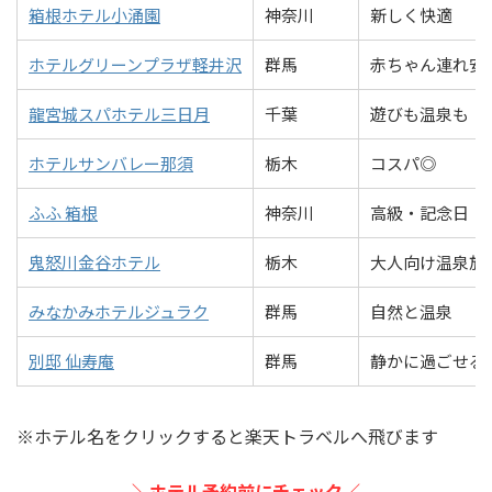
箱根ホテル小涌園
神奈川
新しく快適
ホテルグリーンプラザ軽井沢
群馬
赤ちゃん連れ安
龍宮城スパホテル三日月
千葉
遊びも温泉も
ホテルサンバレー那須
栃木
コスパ◎
ふふ 箱根
神奈川
高級・記念日
鬼怒川金谷ホテル
栃木
大人向け温泉旅
みなかみホテルジュラク
群馬
自然と温泉
別邸 仙寿庵
群馬
静かに過ごせる
※ホテル名をクリックすると楽天トラベルへ飛びます
＼ホテル予約前にチェック／