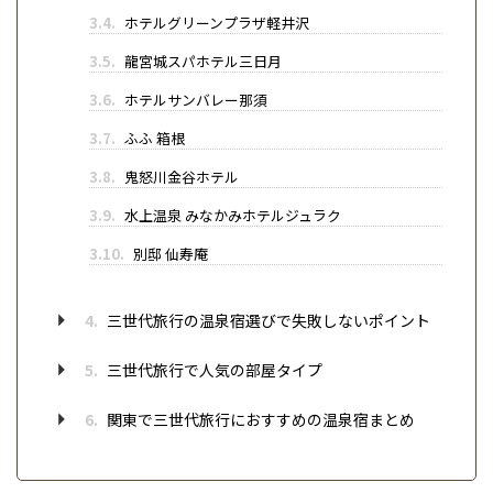
3.4.
ホテルグリーンプラザ軽井沢
3.5.
龍宮城スパホテル三日月
3.6.
ホテルサンバレー那須
3.7.
ふふ 箱根
3.8.
鬼怒川金谷ホテル
3.9.
水上温泉 みなかみホテルジュラク
3.10.
別邸 仙寿庵
4.
三世代旅行の温泉宿選びで失敗しないポイント
5.
三世代旅行で人気の部屋タイプ
6.
関東で三世代旅行におすすめの温泉宿まとめ