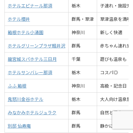
ホテルエピナール那須
栃木
子連れ・施設充
ホテル櫻井
群馬・草津
草津温泉を満喫
箱根ホテル小涌園
神奈川
新しく快適
ホテルグリーンプラザ軽井沢
群馬
赤ちゃん連れ安
龍宮城スパホテル三日月
千葉
遊びも温泉も
ホテルサンバレー那須
栃木
コスパ◎
ふふ 箱根
神奈川
高級・記念日
鬼怒川金谷ホテル
栃木
大人向け温泉旅
みなかみホテルジュラク
群馬
自然と温泉
別邸 仙寿庵
群馬
静かに過ごせる