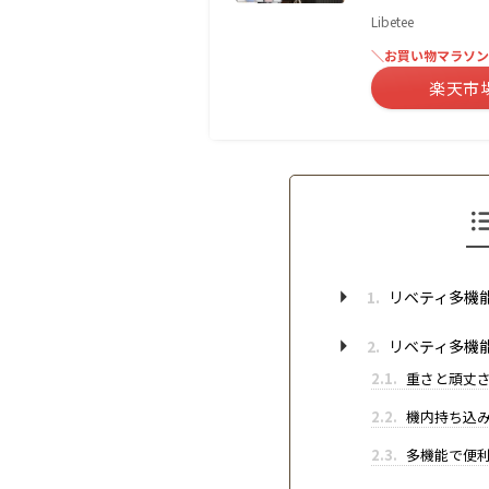
Libetee
＼お買い物マラソン
楽天市
1.
リベティ多機
2.
リベティ多機
2.1.
重さと頑丈
2.2.
機内持ち込み
2.3.
多機能で便