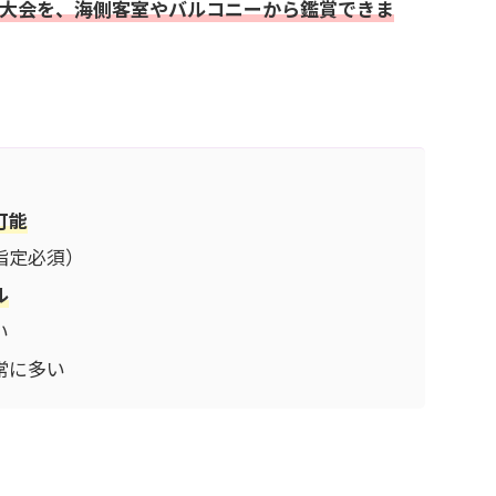
大会を、海側客室やバルコニーから鑑賞できま
可能
指定必須）
ル
い
常に多い